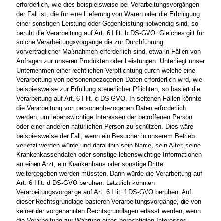
erforderlich, wie dies beispielsweise bei Verarbeitungsvorgängen
der Fall ist, die für eine Lieferung von Waren oder die Erbringung
einer sonstigen Leistung oder Gegenleistung notwendig sind, so
beruht die Verarbeitung auf Art. 6 I lit. b DS-GVO. Gleiches gilt für
solche Verarbeitungsvorgänge die zur Durchführung
vorvertraglicher Maßnahmen erforderlich sind, etwa in Fällen von
Anfragen zur unseren Produkten oder Leistungen. Unterliegt unser
Unternehmen einer rechtlichen Verpflichtung durch welche eine
Verarbeitung von personenbezogenen Daten erforderlich wird, wie
beispielsweise zur Erfüllung steuerlicher Pflichten, so basiert die
Verarbeitung auf Art. 6 I lit. c DS-GVO. In seltenen Fällen könnte
die Verarbeitung von personenbezogenen Daten erforderlich
werden, um lebenswichtige Interessen der betroffenen Person
oder einer anderen natürlichen Person zu schützen. Dies wäre
beispielsweise der Fall, wenn ein Besucher in unserem Betrieb
verletzt werden würde und daraufhin sein Name, sein Alter, seine
Krankenkassendaten oder sonstige lebenswichtige Informationen
an einen Arzt, ein Krankenhaus oder sonstige Dritte
weitergegeben werden müssten. Dann würde die Verarbeitung auf
Art. 6 I lit. d DS-GVO beruhen. Letztlich könnten
Verarbeitungsvorgänge auf Art. 6 I lit. f DS-GVO beruhen. Auf
dieser Rechtsgrundlage basieren Verarbeitungsvorgänge, die von
keiner der vorgenannten Rechtsgrundlagen erfasst werden, wenn
die Verarbeitung zur Wahrung eines berechtigten Interesses